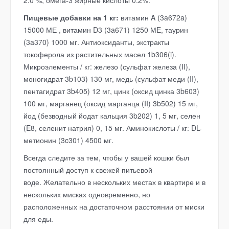
2.0 %, омега-3 жирные кислоты 0.2%.
Пищевые добавки на 1 кг:
витамин A (3a672a)
15000 МЕ , витамин D3 (3a671) 1250 МE, таурин
(3a370) 1000 мг. Антиоксиданты, экстракты
токоферола из растительных масел 1b306(i).
Микроэлементы / кг: железо (сульфат железа (II),
моногидрат 3b103) 130 мг, медь (сульфат меди (II),
пентагидрат 3b405) 12 мг, цинк (оксид цинка 3b603)
100 мг, марганец (оксид марганца (II) 3b502) 15 мг,
йод (безводный йодат кальция 3b202) 1, 5 мг, селен
(E8, селенит натрия) 0, 15 мг. Аминокислоты / кг: DL-
метионин (3c301) 4500 мг.
Всегда следите за тем, чтобы у вашей кошки был
постоянный доступ к свежей питьевой
воде. Желательно в нескольких местах в квартире и в
нескольких мисках одновременно, но
расположенных на достаточном расстоянии от миски
для еды.