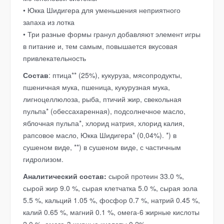
• Юкка Шидигера для уменьшения неприятного
запаха из лотка
• Три разные формы гранул добавляют элемент игры
в питание и, тем самым, повышается вкусовая
привлекательность
Состав
:
птица** (25%), кукуруза, мясопродукты,
пшеничная мука, пшеница, кукурузная мука,
лигноцеллюлоза, рыба, птичий жир, свекольная
пульпа* (обессахаренная), подсолнечное масло,
яблочная пульпа*, хлорид натрия, хлорид калия,
рапсовое масло, Юкка Шидигера* (0,04%). *) в
сушеном виде, **) в сушеном виде, с частичным
гидролизом.
Аналитический состав:
сырой протеин 33.0 %,
сырой жир 9.0 %, сырая клетчатка 5.0 %, сырая зола
5.5 %, кальций 1.05 %, фосфор 0.7 %, натрий 0.45 %,
калий 0.65 %, магний 0.1 %, омега-6 жирные кислоты