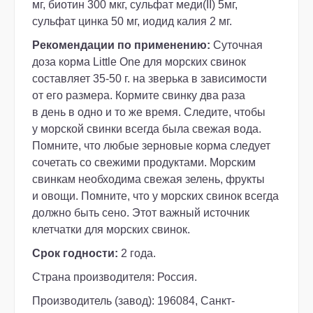
мг, биотин 300 мкг, сульфат меди(II) 5мг,
сульфат цинка 50 мг, иодид калия 2 мг.
Рекомендации по применению:
C
уточная
доза корма Little One для морских свинок
составляет
35-50
г. на зверька в зависимости
от его размера. К
ормите свинку два раза
в день в одно и то же время. С
ледите, чтобы
у морской свинки всегда была свежая вода.
П
омните, что любые зерновые корма следует
сочетать с
о свежими продуктами. Морским
свинкам необходима с
вежая зелень, фрукты
и овощи. П
омните, что у морских свинок всегда
должно быть сено. Э
тот важный источник
клетчатки для морских свинок.
Срок годности:
2 года.
Страна производителя: Россия.
Производитель (завод): 196084, Санкт-