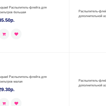
Aquael Распылитель-флейта для
Распылитель-флей
фильтров большая
дополнительной аэ
35.50р.
Aquael Распылитель-флейта для
Распылитель-флей
фильтров малая
дополнительной аэ
29.30р.